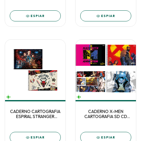
233385
80F C/4 - 309133
ESPIAR
ESPIAR
CADERNO CARTOGRAFIA
CADERNO X-MEN
ESPIRAL STRANGER
CARTOGRAFIA SD CD
THINGS 80F TILIBRA C/5
60F C/5 233403
ESPIAR
ESPIAR