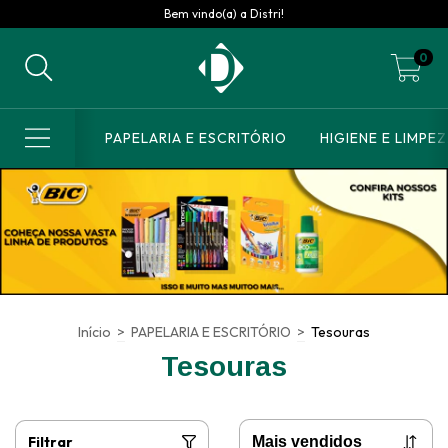
Bem vindo(a) a Distri!
0
PAPELARIA E ESCRITÓRIO
HIGIENE E LIMPE
Início
>
PAPELARIA E ESCRITÓRIO
>
Tesouras
Tesouras
Filtrar