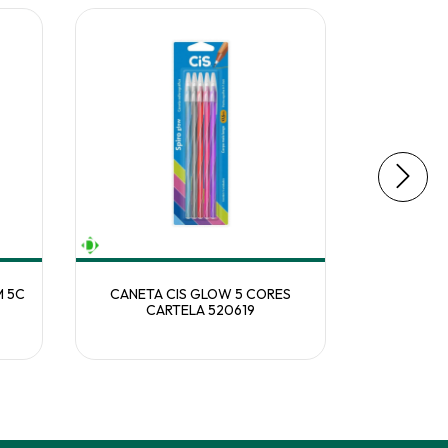
M 5C
CANETA CIS GLOW 5 CORES
PINCEL
CARTELA 520619
VER