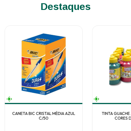
Destaques
CANETA BIC CRISTAL MÉDIA AZUL
TINTA GUACHE 
C/50
CORES D