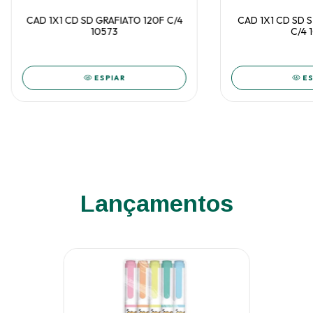
CAD 1X1 CD SD GRAFIATO 120F C/4
CAD 1X1 CD SD 
10573
C/4 
ESPIAR
ES
Lançamentos